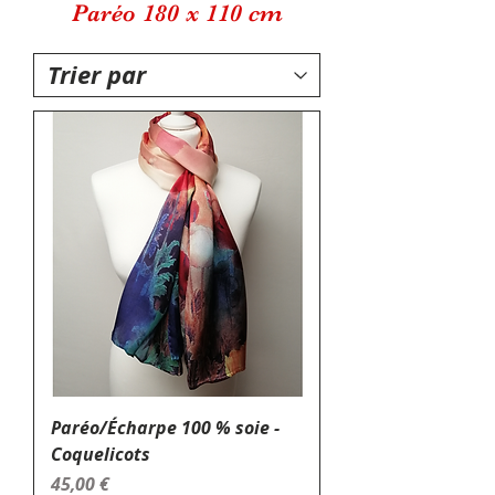
Paréo 180 x 110 cm
Paréo/Écharpe 100 % soie -
Coquelicots
Prix
45,00 €