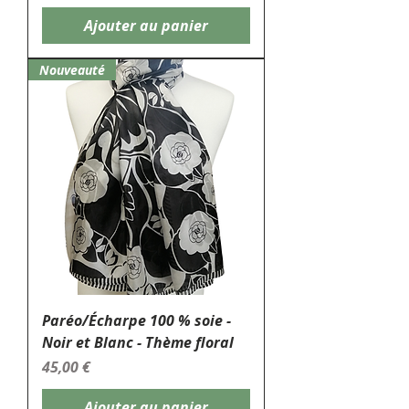
Ajouter au panier
Nouveauté
Paréo/Écharpe 100 % soie -
Noir et Blanc - Thème floral
Prix
45,00 €
Ajouter au panier