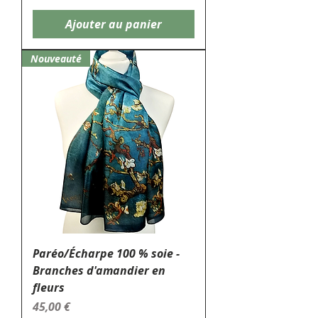
Ajouter au panier
Nouveauté
Paréo/Écharpe 100 % soie -
Branches d'amandier en
fleurs
Prix
45,00 €