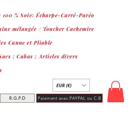
s 100 % Soie: Écharpe-Carré-Paréo
Laine mélangée / Toucher Cachemire
es Canne et Pliable
Sacs ; Cabas ; Articles divers
s
EUR (€)
R.G.P.D
Paiement avec PAYPAL ou C.B