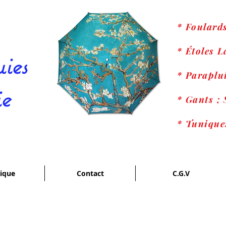
* Foulard
* Étoles 
ies
* Paraplui
ie
* Gants ; 
* Tunique
ique
Contact
C.G.V