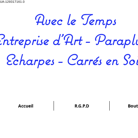
UA-129317161-3
Avec le Temps
ntreprise d'Art - Paraplu
Echarpes - Carrés en So
Accueil
R.G.P.D
Bout