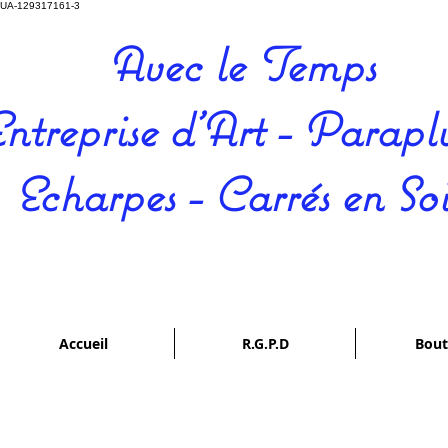
UA-129317161-3
Avec le Temps
ntreprise d'Art - Paraplu
Echarpes - Carrés en So
Accueil
R.G.P.D
Bout