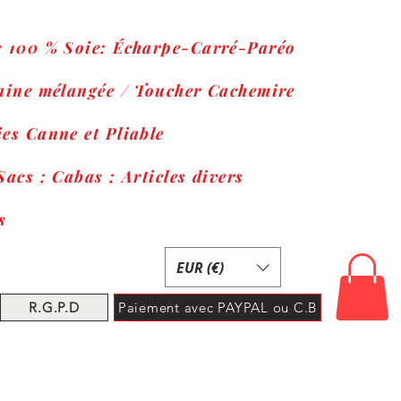
s 100 % Soie: Écharpe-Carré-Paréo
Laine mélangée / Toucher Cachemire
es Canne et Pliable
Sacs ; Cabas ; Articles divers
s
EUR (€)
R.G.P.D
Paiement avec PAYPAL ou C.B