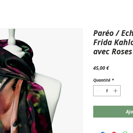
Paréo / Ec
Frida Kahlo
avec Roses
Prix
45,00 €
Quantité
*
Ajo