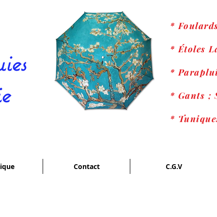
* Foulard
* Étoles 
ies
* Paraplui
ie
* Gants ; 
* Tunique
ique
Contact
C.G.V