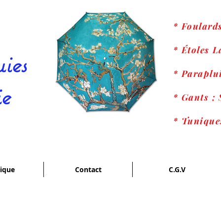
* Foulard
* Étoles 
ies
* Paraplui
ie
* Gants ; 
* Tunique
ique
Contact
C.G.V