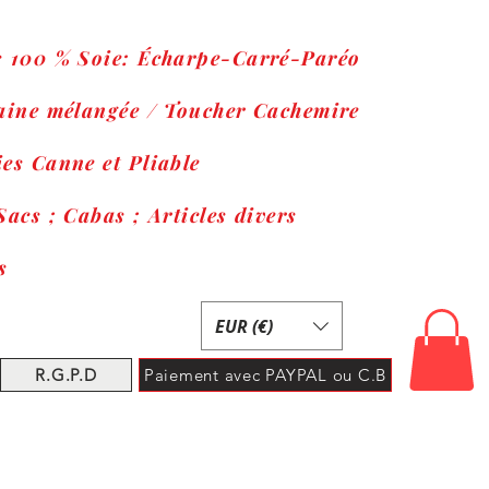
s 100 % Soie: Écharpe-Carré-Paréo
Laine mélangée / Toucher Cachemire
es Canne et Pliable
Sacs ; Cabas ; Articles divers
s
EUR (€)
R.G.P.D
Paiement avec PAYPAL ou C.B