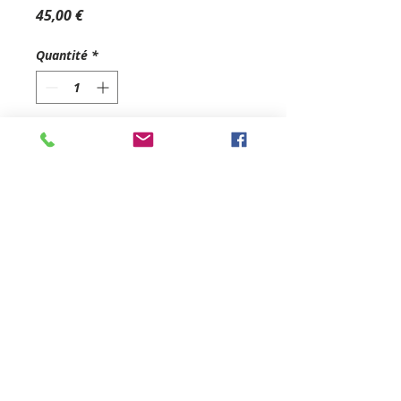
Prix
45,00 €
Quantité
*
Ajouter au panier
Écharpe
100 % Soie
naturelle - 180 x 110
cm
- Sensation de
légerté - Très agréable
à porter - Utilisation
en Paréo ou en
Écharpe - Lavage à la
main / 30 ° -
Impression numérique
HD