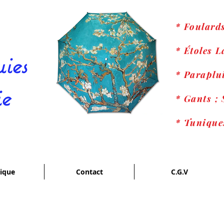
* Foulard
* Étoles 
ies
* Paraplui
ie
* Gants ; 
* Tunique
ique
Contact
C.G.V