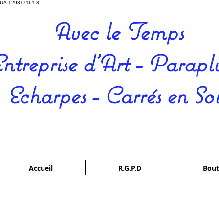
UA-129317161-3
Avec le Temps
ntreprise d'Art - Paraplu
Echarpes - Carrés en So
Accueil
R.G.P.D
Bout