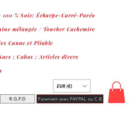
s 100 % Soie: Écharpe-Carré-Paréo
Laine mélangée / Toucher Cachemire
es Canne et Pliable
Sacs ; Cabas ; Articles divers
s
EUR (€)
R.G.P.D
Paiement avec PAYPAL ou C.B