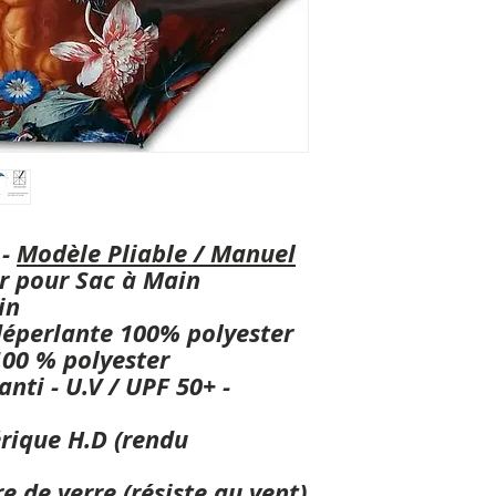
 -
Modèle Pliable / Manuel
ger pour Sac à Main
in
déperlante 100% polyester
100 % polyester
nti - U.V / UPF 50+ -
rique H.D (rendu
e de verre (résiste au vent)