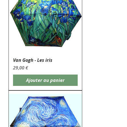
Van Gogh - Les iris
Prix
29,00 €
Ajouter au panier