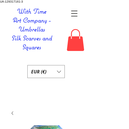
UA-129317161-3
With Time
Art Company -
Umbrellas
Silk Scarves and
Squares
EUR (€)